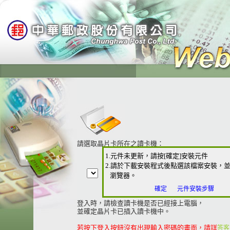
請選取晶片卡所在之讀卡機：
1.元件未更新，請按[確定]安裝元件
2.請於下載安裝程式後點選該檔案安裝，
瀏覽器。
確定
元件安裝步驟
登入時，請檢查讀卡機是否已經接上電腦，
並確定晶片卡已插入讀卡機中。
若按下登入按鈕沒有出現輸入密碼的畫面，請詳
答客問